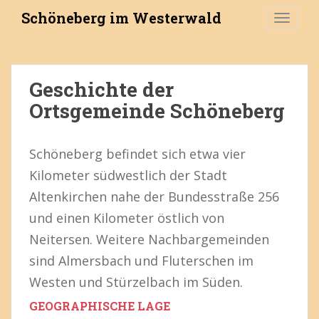
S
Schöneberg im Westerwald
TOGGLE
k
i
p
t
Geschichte der
o
Ortsgemeinde Schöneberg
m
a
i
Schöneberg befindet sich etwa vier
n
c
Kilometer südwestlich der Stadt
o
Altenkirchen nahe der Bundesstraße 256
n
und einen Kilometer östlich von
t
e
Neitersen. Weitere Nachbargemeinden
n
sind Almersbach und Fluterschen im
t
Westen und Stürzelbach im Süden.
GEOGRAPHISCHE LAGE