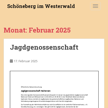
S
Schöneberg im Westerwald
TOGGLE
k
i
p
t
Monat:
Februar 2025
o
m
a
Jagdgenossenschaft
i
n
c
17. Februar 2025
o
n
t
e
n
t