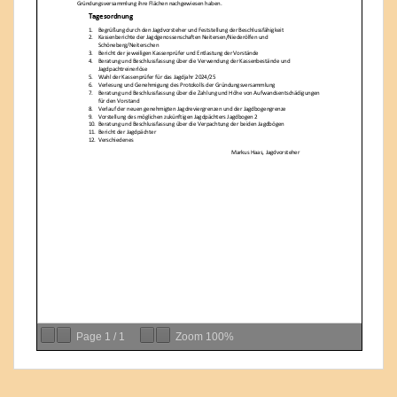
Page
1
/
1
Zoom
100%