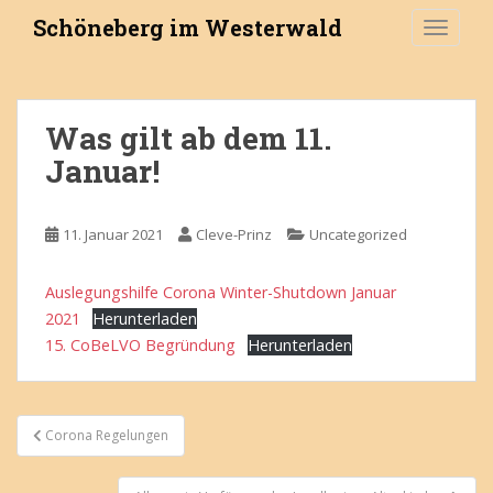
S
Schöneberg im Westerwald
TOGGLE
k
i
p
t
Was gilt ab dem 11.
o
Januar!
m
a
i
11. Januar 2021
Cleve-Prinz
Uncategorized
n
c
o
Auslegungshilfe Corona Winter-Shutdown Januar
n
2021
Herunterladen
t
15. CoBeLVO Begründung
Herunterladen
e
n
t
Beitragsnavigation
Corona Regelungen