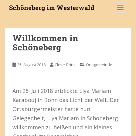
S
Schöneberg im Westerwald
TOGGLE
k
i
p
t
Willkommen in
o
Schöneberg
m
a
i
25. August 2018
Cleve-Prinz
Ortsgemeinde
n
c
o
n
Am 28. Juli 2018 erblickte Liya Mariam
t
Karabouj in Bonn das Licht der Welt. Der
e
n
Ortsbürgermeister hatte nun
t
Gelegenheit, Liya Mariam in Schöneberg
willkommen zu heißen und ein kleines